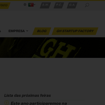
S.W.
P.C.
G.A.
TATO
A
EMPRESA
BLOG
GH STARTUP FACTORY
Lista das próximas feiras
Este ano participaremos na