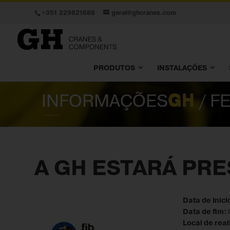
+351 229821688
geral@ghcranes.com
PRODUTOS
INSTALAÇÕES
INFORMAÇÕES
GH
/ F
A GH ESTARÁ PRE
Data de Iníci
Data de fim:
Local de rea