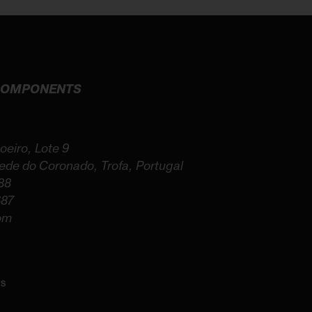
 COMPONENTS
oeiro, Lote 9
de do Coronado, Trofa, Portugal
88
687
om