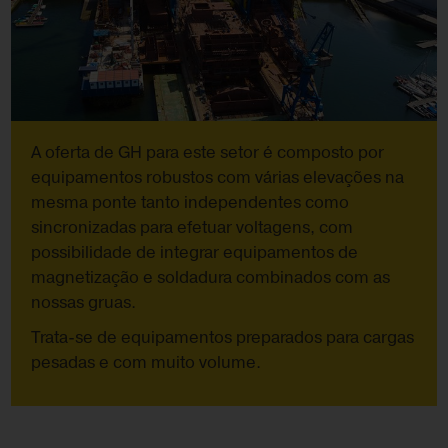
A oferta de GH para este setor é composto por
equipamentos robustos com várias elevações na
mesma ponte tanto independentes como
sincronizadas para efetuar voltagens, com
possibilidade de integrar equipamentos de
magnetização e soldadura combinados com as
nossas gruas.
Trata-se de equipamentos preparados para cargas
pesadas e com muito volume.