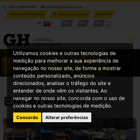
+351 229821688
geral@ghcranes.com
PEDIDO DE PROPOSTA
Parts & Accesories
CONTATO
S.W.
P.C.
G.A.
Utilizamos cookies e outras tecnologias de
INSTALAÇÕES
GH
medição para melhorar a sua experiência de
navegação no nosso site, de forma a mostrar
conteúdo personalizado, anúncios
direcionados, analisar o tráfego do site e
entender de onde vêm os visitantes. Ao
ESTALEIROS
navegar no nosso site, concorda com o uso de
cookies e outras tecnologias de medição.
Concordo
Alterar preferências