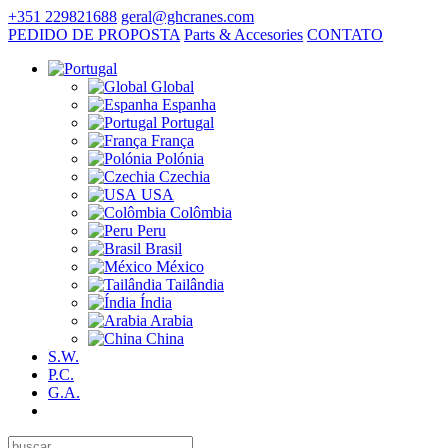
+351 229821688
geral@ghcranes.com
PEDIDO DE PROPOSTA
Parts & Accesories
CONTATO
Global
Espanha
Portugal
França
Polónia
Czechia
USA
Colômbia
Peru
Brasil
México
Tailândia
Índia
Arabia
China
S.W.
P.C.
G.A.