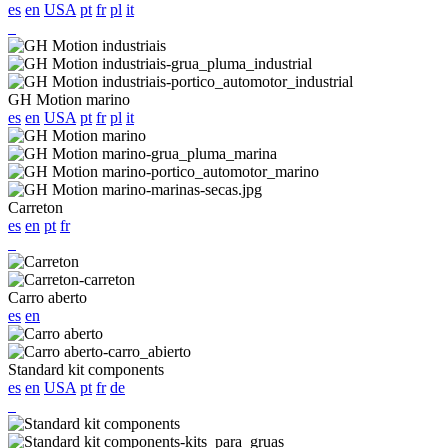
es
en
USA
pt
fr
pl
it
GH Motion marino
es
en
USA
pt
fr
pl
it
Carreton
es
en
pt
fr
Carro aberto
es
en
Standard kit components
es
en
USA
pt
fr
de