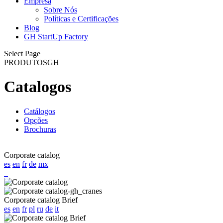
Empresa
Sobre Nós
Políticas e Certificações
Blog
GH StartUp Factory
Select Page
PRODUTOS
GH
Catalogos
Catálogos
Opções
Brochuras
Corporate catalog
es
en
fr
de
mx
Corporate catalog Brief
es
en
fr
pl
ru
de
it