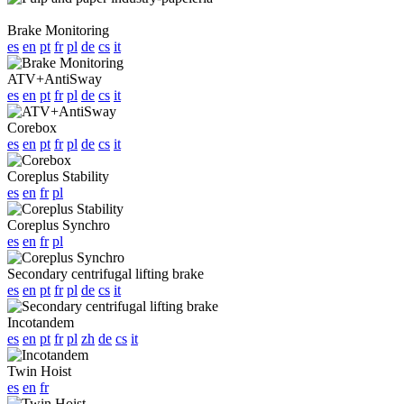
Brake Monitoring
es
en
pt
fr
pl
de
cs
it
ATV+AntiSway
es
en
pt
fr
pl
de
cs
it
Corebox
es
en
pt
fr
pl
de
cs
it
Coreplus Stability
es
en
fr
pl
Coreplus Synchro
es
en
fr
pl
Secondary centrifugal lifting brake
es
en
pt
fr
pl
de
cs
it
Incotandem
es
en
pt
fr
pl
zh
de
cs
it
Twin Hoist
es
en
fr