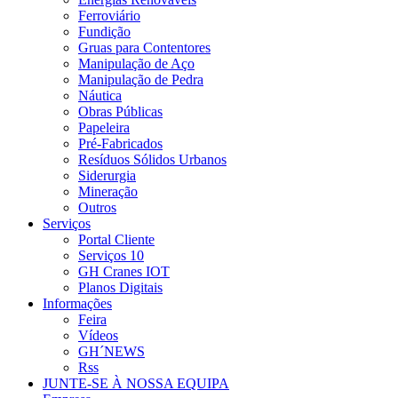
Ferroviário
Fundição
Gruas para Contentores
Manipulação de Aço
Manipulação de Pedra
Náutica
Obras Públicas
Papeleira
Pré-Fabricados
Resíduos Sólidos Urbanos
Siderurgia
Mineração
Outros
Serviços
Portal Cliente
Serviços 10
GH Cranes IOT
Planos Digitais
Informações
Feira
Vídeos
GH´NEWS
Rss
JUNTE-SE À NOSSA EQUIPA