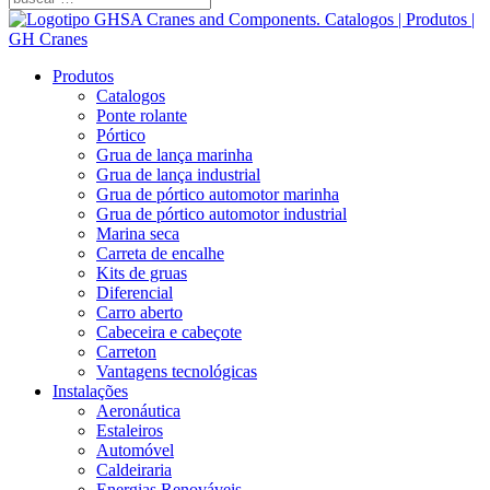
Produtos
Catalogos
Ponte rolante
Pórtico
Grua de lança marinha
Grua de lança industrial
Grua de pórtico automotor marinha
Grua de pórtico automotor industrial
Marina seca
Carreta de encalhe
Kits de gruas
Diferencial
Carro aberto
Cabeceira e cabeçote
Carreton
Vantagens tecnológicas
Instalações
Aeronáutica
Estaleiros
Automóvel
Caldeiraria
Energias Renováveis