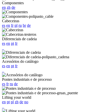
Componentes
en
zh
de
Cabeceiras
es
en
fr
pl
ru
br
de
Diferenciais de cadeia
es
en
pt
fr
Acessórios do catálogo
es
en
pt
fr
Pontes industriais e de processo
es
fr
ru
de
Lifting your world
en
pt
pl
zh
de
no