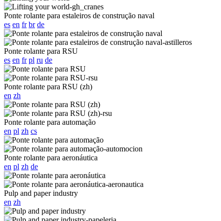
Ponte rolante para estaleiros de construção naval
es
en
fr
br
de
Ponte rolante para RSU
es
en
fr
pl
ru
de
Ponte rolante para RSU (zh)
en
zh
Ponte rolante para automação
en
pl
zh
cs
Ponte rolante para aeronáutica
en
pl
zh
de
Pulp and paper industry
en
zh