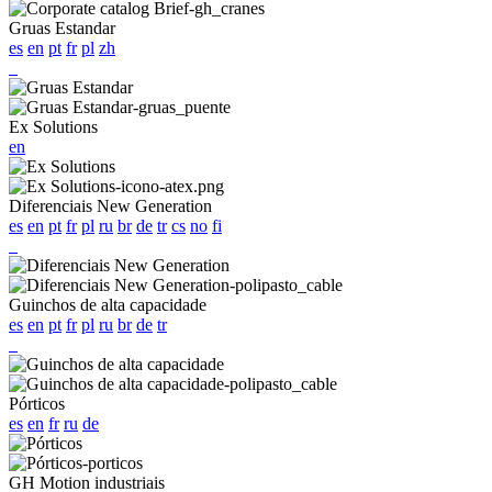
Gruas Estandar
es
en
pt
fr
pl
zh
Ex Solutions
en
Diferenciais New Generation
es
en
pt
fr
pl
ru
br
de
tr
cs
no
fi
Guinchos de alta capacidade
es
en
pt
fr
pl
ru
br
de
tr
Pórticos
es
en
fr
ru
de
GH Motion industriais