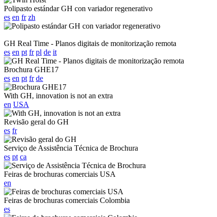
Polipasto estándar GH con variador regenerativo
es
en
fr
zh
GH Real Time - Planos digitais de monitorização remota
es
en
pt
fr
pl
de
it
Brochura GHE17
es
en
pt
fr
de
With GH, innovation is not an extra
en
USA
Revisão geral do GH
es
fr
Serviço de Assistência Técnica de Brochura
es
pt
ca
Feiras de brochuras comerciais USA
en
Feiras de brochuras comerciais Colombia
es